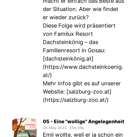
macht er einfach das Beste aus
der Situation. Aber wie findet
er wieder zurück?
Diese Folge wird präsentiert
von Familux Resort
Dachsteinkönig – das
Familienresort in Gosau:
[dachsteinkönig.at]
(
https://www.dachsteinkoenig.
at/
)
Mehr Infos gibt es auf unserer
Website: [salzburg-zoo.at]
(
https://salzburg-zoo.at/
)
05 - Eine "wollige" Angelegenheit
25. May 2023
‧
21m 39s
Emil wollte, weil er ja schon ein