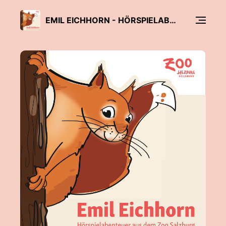
EMIL EICHHORN - HÖRSPIELABENTEUER AUS DEM ZOO SALZBURG